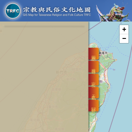
+
−
圖層
搜尋
定位
天氣
關於