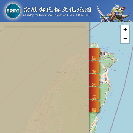
+
−
圖層
搜尋
定位
天氣
關於