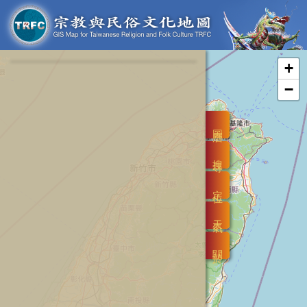
+
−
圖層
搜尋
定位
天氣
關於