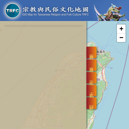
+
−
圖層
搜尋
定位
天氣
關於