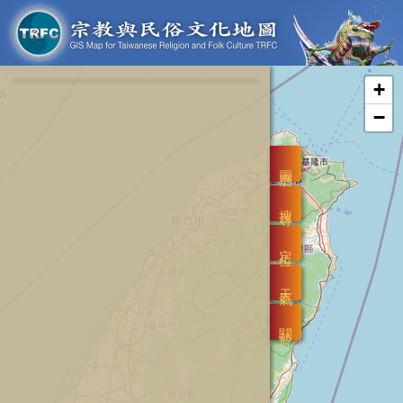
+
−
圖層
搜尋
定位
天氣
關於