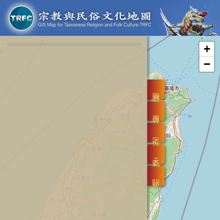
+
−
圖層
搜尋
定位
天氣
關於