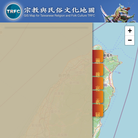
+
−
圖層
搜尋
定位
天氣
關於