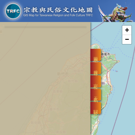
+
−
圖層
搜尋
定位
天氣
關於