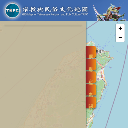
+
−
圖層
搜尋
定位
天氣
關於