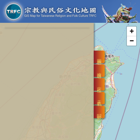
+
−
圖層
搜尋
定位
天氣
關於