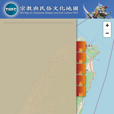
+
−
圖層
搜尋
定位
天氣
關於