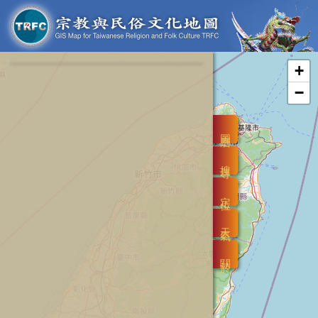
+
−
圖層
搜尋
定位
天氣
關於