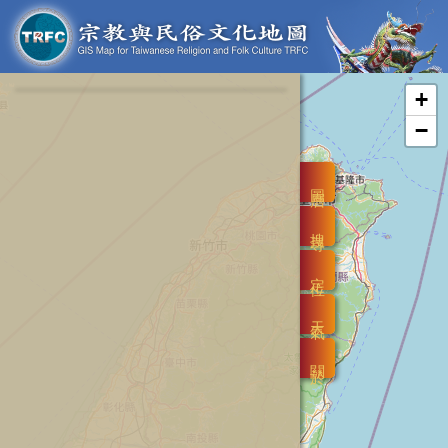
+
−
圖層
搜尋
定位
天氣
關於