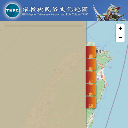
+
−
圖層
搜尋
定位
天氣
關於