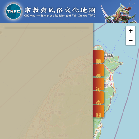
+
−
圖層
搜尋
定位
天氣
關於