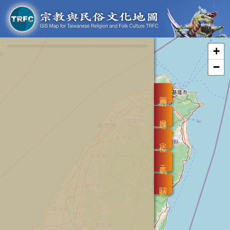
+
−
圖層
搜尋
定位
天氣
關於