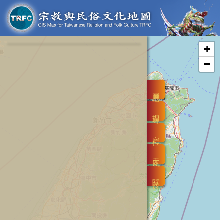
+
−
圖層
搜尋
定位
天氣
關於