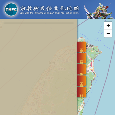
+
−
圖層
搜尋
定位
天氣
關於