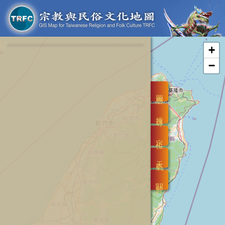
+
−
圖層
搜尋
定位
天氣
關於