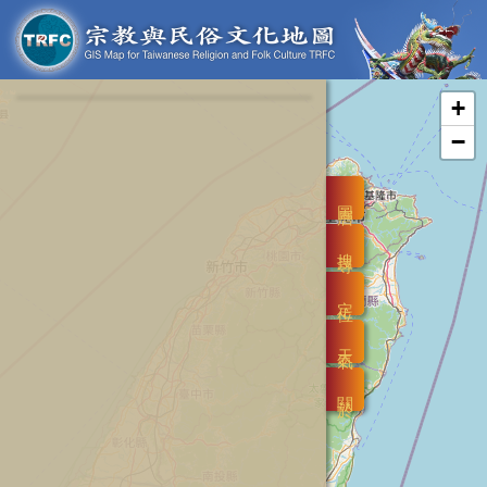
+
−
圖層
搜尋
定位
天氣
關於