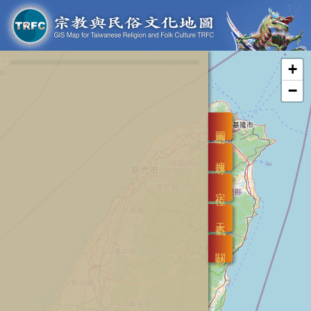
+
−
圖層
搜尋
定位
天氣
關於