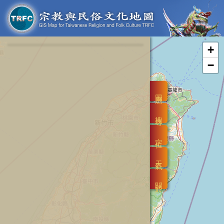
+
−
圖層
搜尋
定位
天氣
關於