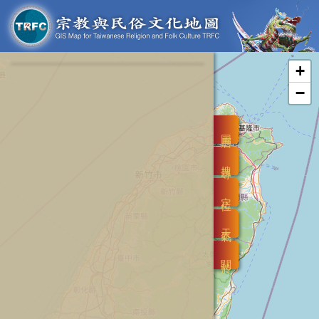
+
−
圖層
搜尋
定位
天氣
關於