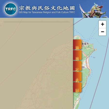
+
−
圖層
搜尋
定位
天氣
關於