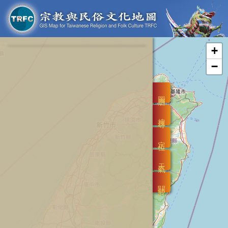
+
−
圖層
搜尋
定位
天氣
關於