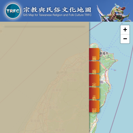
+
−
圖層
搜尋
定位
天氣
關於