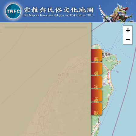
+
−
圖層
搜尋
定位
天氣
關於