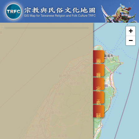
+
−
圖層
搜尋
定位
天氣
關於