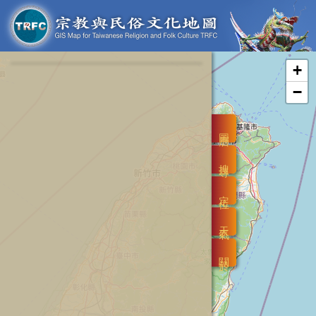
+
−
圖層
搜尋
定位
天氣
關於