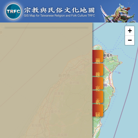
+
−
圖層
搜尋
定位
天氣
關於