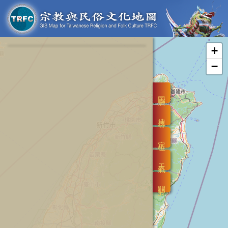
+
−
圖層
搜尋
定位
天氣
關於