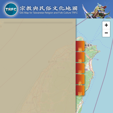
+
−
圖層
搜尋
定位
天氣
關於