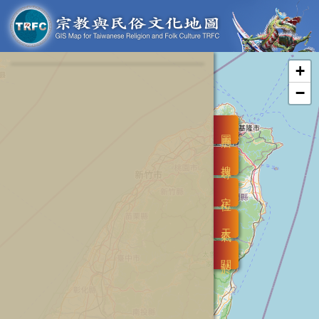
+
−
圖層
搜尋
定位
天氣
關於