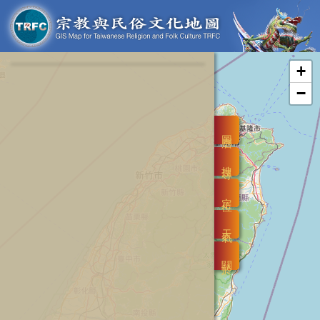
+
−
圖層
搜尋
定位
天氣
關於