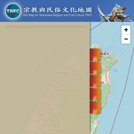
+
−
圖層
搜尋
定位
天氣
關於