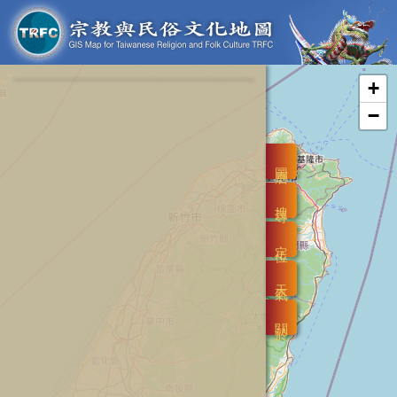
+
−
圖層
搜尋
定位
天氣
關於