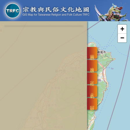
+
−
圖層
搜尋
定位
天氣
關於