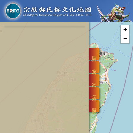
+
−
圖層
搜尋
定位
天氣
關於