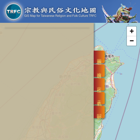
+
−
圖層
搜尋
定位
天氣
關於