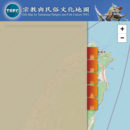
+
−
圖層
搜尋
定位
天氣
關於