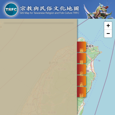
+
−
圖層
搜尋
定位
天氣
關於