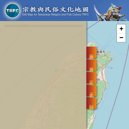
+
−
圖層
搜尋
定位
天氣
關於