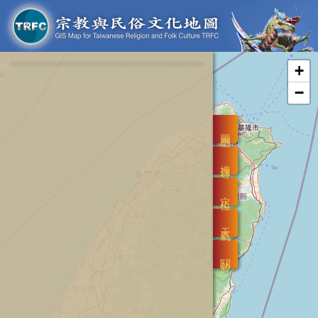
+
−
圖層
搜尋
定位
天氣
關於