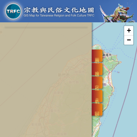
+
−
圖層
搜尋
定位
天氣
關於