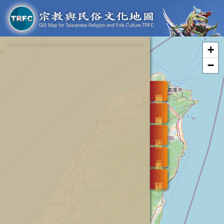
+
−
圖層
搜尋
定位
天氣
關於