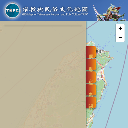
+
−
圖層
搜尋
定位
天氣
關於