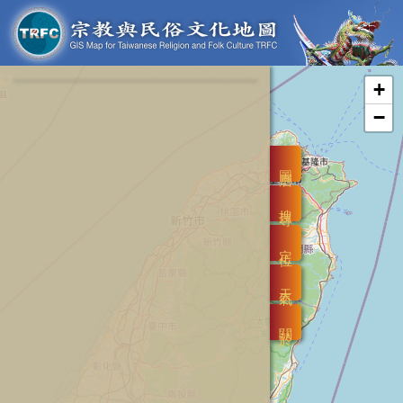
+
−
圖層
搜尋
定位
天氣
關於