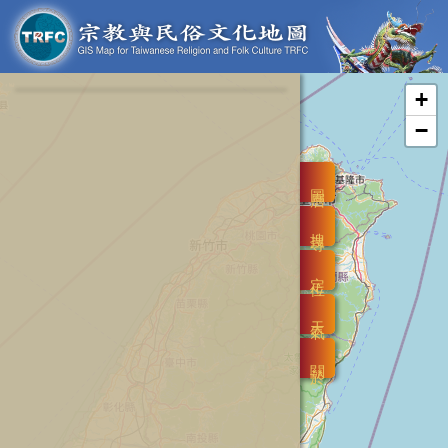
+
−
圖層
搜尋
定位
天氣
關於