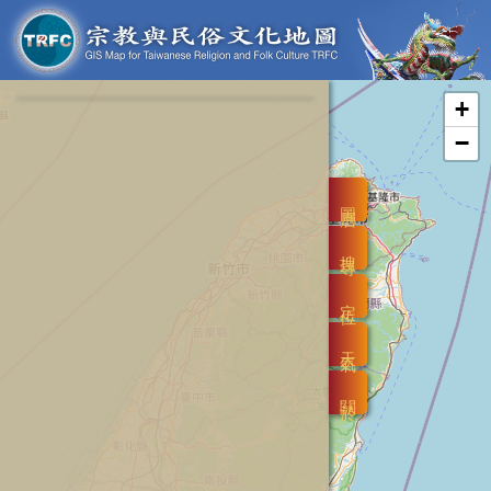
+
−
圖層
搜尋
定位
天氣
關於