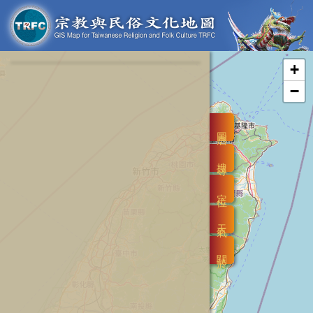
+
−
圖層
搜尋
定位
天氣
關於